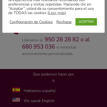
la experiencia más relevante recordando sus
en salud sexual y reproductiva en todas
preferencias y visitas repetidas. Haciendo clic en
“Aceptar”, usted da su consentimiento para el uso
las etapas de la vida de la mujer y
de TODAS las cookies (
Leer más
).
también en la del hombre.
Configuración de Cookies
Rechazar
ACEPTAR

Contactanos
950 28 28 82 o al
Llámanos al
680 953 036
si necesitas
asesoramiento personalizado.
Que podemos hacer por
ti
Hablamos español
We speak English