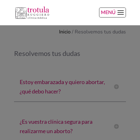
MENÚ
Inicio
/
Resolvemos tus dudas
Resolvemos tus dudas
Estoy embarazada y quiero abortar,
¿qué debo hacer?
¿Es vuestra clínica segura para
realizarme un aborto?