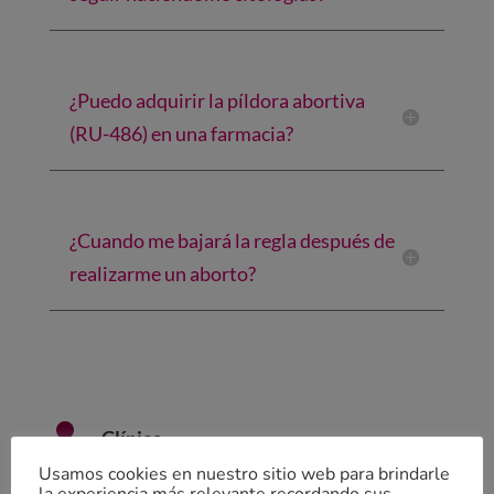
¿Puedo adquirir la píldora abortiva
(RU-486) en una farmacia?
¿Cuando me bajará la regla después de
realizarme un aborto?

Clínica
Usamos cookies en nuestro sitio web para brindarle
En
Clínica Trotula
estamos especializados