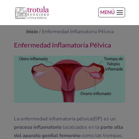
MENÚ
Inicio
/
Enfermedad Inflamatoria Pélvica
Enfermedad Inflamatoria Pélvica
La enfermedad inflamatoria pélvica(EIP) es un
proceso inflamatorio
localizados en la
parte alta
del aparato genital femenino
como las trompas,