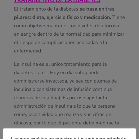
El tratamiento de la diabetes
se basa en tres
pilares: dieta, ejercicio físico y medicación.
Tiene
como objetivo mantener los niveles de glucosa
en sangre dentro de la normalidad para minimizar
el riesgo de complicaciones asociadas a la
enfermedad.
La insulina es el único tratamiento para la
diabetes tipo 1. Hoy en día solo puede
administrarse inyectada, ya sea con plumas de
insulina o con sistemas de infusión continua
(bombas de insulina). Es preciso ajustar la
administración de insulina a lo que la persona
come, la actividad que realiza y sus cifras de
glucosa, por lo que el paciente debe medirse la
glucosa de forma frecuente, mediante el uso de