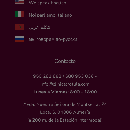
We speak English
Noi parliamo italiano
نتكلم عربي
мы говорим по-русски
Contacto
950 282 882
/
680 953 036
-
info@clinicatrotula.com
Lunes a Viernes:
8:00 - 18:00
Avda. Nuestra Señora de Montserrat 74
Local 6, 04006 Almería
(a 200 m. de la Estación Intermodal)