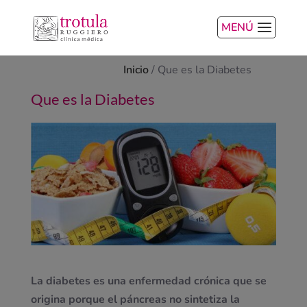
MENÚ
Inicio
/
Que es la Diabetes
Que es la Diabetes
La diabetes es una enfermedad crónica que se
origina porque el páncreas no sintetiza la