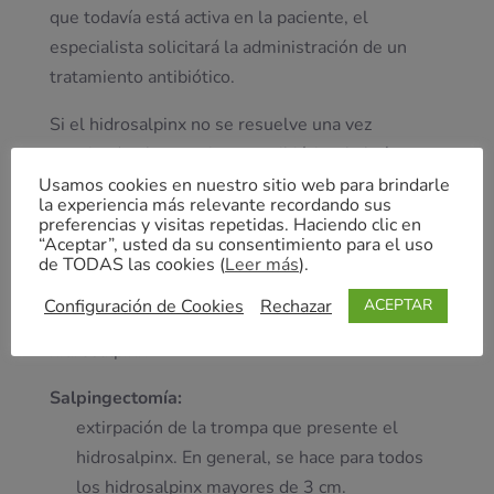
que todavía está activa en la paciente, el
especialista solicitará la administración de un
tratamiento antibiótico.
Si el hidrosalpinx no se resuelve una vez
terminado el tratamiento antibiótico, habrá que
recurrir a opciones quirúrgicas. En estas
Usamos cookies en nuestro sitio web para brindarle
la experiencia más relevante recordando sus
situaciones, normalmente, se opta por una cirugía
preferencias y visitas repetidas. Haciendo clic en
mediante laparoscopia.
“Aceptar”, usted da su consentimiento para el uso
de TODAS las cookies (
Leer más
).
A continuación, se detallan las técnicas comunes
Configuración de Cookies
Rechazar
ACEPTAR
más empleadas como tratamiento quirúrgico del
hidrosalpinx:
Salpingectomía:
extirpación de la trompa que presente el
hidrosalpinx. En general, se hace para todos
los hidrosalpinx mayores de 3 cm.