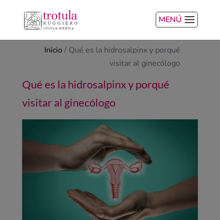
MENÚ
Inicio
/
Qué es la hidrosalpinx y porqué
visitar al ginecólogo
Qué es la hidrosalpinx y porqué
visitar al ginecólogo