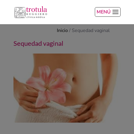
MENÚ
Inicio
/
Sequedad vaginal
Sequedad vaginal