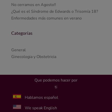
No cerramos en Agosto!!
¿Qué es el Síndrome de Edwards o Trisomía 18?
Enfermedades más comunes en verano
Categorías
General
Ginecologia y Obstetricia
Que podemos hacer por
ti
Hablamos español
We speak English