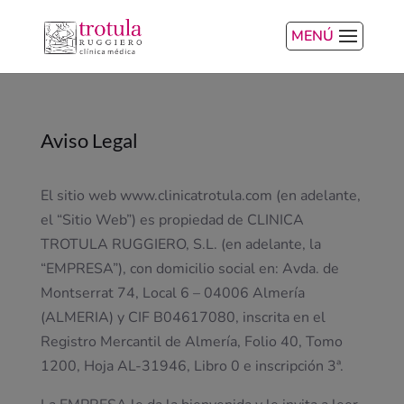
MENÚ
Aviso Legal
El sitio web www.clinicatrotula.com (en adelante,
el “Sitio Web”) es propiedad de CLINICA
TROTULA RUGGIERO, S.L. (en adelante, la
“EMPRESA”), con domicilio social en: Avda. de
Montserrat 74, Local 6 – 04006 Almería
(ALMERIA) y CIF B04617080, inscrita en el
Registro Mercantil de Almería, Folio 40, Tomo
1200, Hoja AL-31946, Libro 0 e inscripción 3ª.