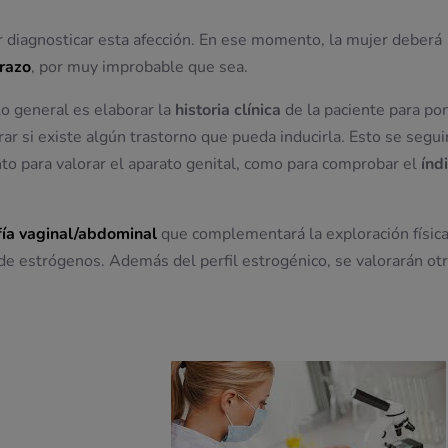
r diagnosticar esta afección. En ese momento, la mujer deberá
razo
, por muy improbable que sea.
lo general es elaborar la
historia clínica
de la paciente para po
ar si existe algún trastorno que pueda inducirla. Esto se segui
tanto para valorar el aparato genital, como para comprobar el
índ
fía vaginal/abdominal
que complementará la exploración física
t de estrógenos. Además del perfil estrogénico, se valorarán ot