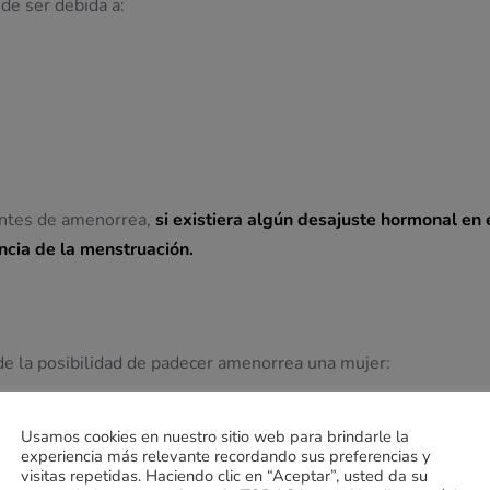
de ser debida a:
entes de amenorrea,
si existiera algún
desajuste hormonal en 
ncia de la menstruación.
e la posibilidad de padecer amenorrea una mujer:
eres que hayan padecido amenorrea.
Usamos cookies en nuestro sitio web para brindarle la
o anorexia o bulimia. Si se llega a tener un Índice de Masa Cor
experiencia más relevante recordando sus preferencias y
ogía.
visitas repetidas. Haciendo clic en “Aceptar”, usted da su