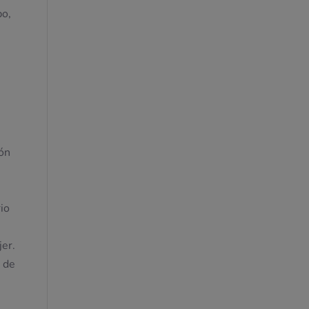
po,
ión
io
jer.
 de