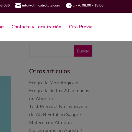


53 036
info@clinicatrotula.com
L - V: 08:00 - 18:00
og
Contacto y Localización
Cita Previa
Otros articulos
Ecografía Morfológica o
Ecografía de las 20 semanas
en Almeria
Test Prenatal No Invasivo o
de ADN Fetal en Sangre
Materna en Almeria
No cerramos en Agosto!!