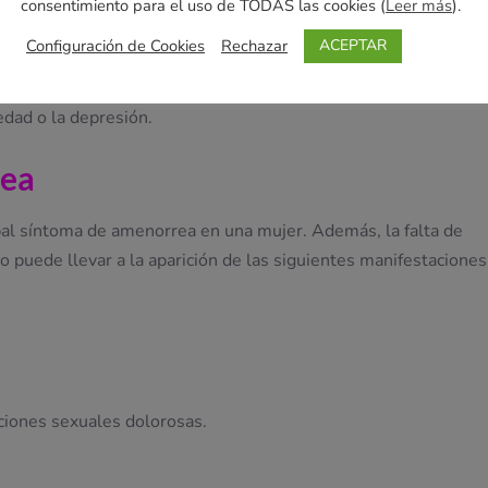
consentimiento para el uso de TODAS las cookies (
Leer más
).
ACEPTAR
Configuración de Cookies
Rechazar
factores que provoca ausencia de la regla en la mujer, incluyen
res, sino también las de alguna enfermedad psiquiátrica que p
edad o la depresión.
rea
ipal síntoma de amenorrea en una mujer. Además, la falta de
o puede llevar a la aparición de las siguientes manifestaciones
ciones sexuales dolorosas.