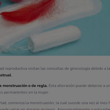
 reproductiva visitan las consultas de ginecología debido a l
strual
.
e menstruación o de regla.
Esta alteración puede deberse a u
res permanentes en la mujer.
rtad, comienza la menstruación, la cual sucede una vez al mes 
uede variar en algunas mujeres. Aproximadamente a esta edad