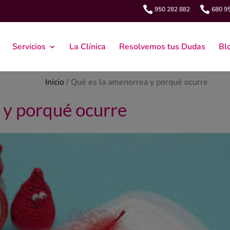


950 282 882
680 9
Servicios
La Clínica
Resolvemos tus Dudas
Bl
Inicio
/
Qué es la amenorrea y porqué ocurre
 y porqué ocurre