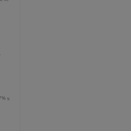
.
7% y,