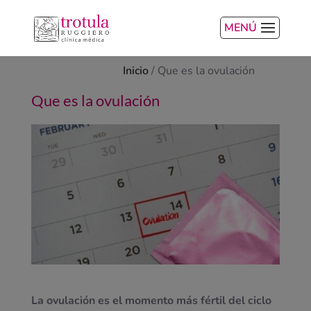
MENÚ
Inicio
/
Que es la ovulación
Que es la ovulación
La ovulación es el momento más fértil del ciclo