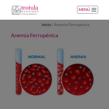
MENÚ
Inicio
/
Anemia Ferropénica
Anemia Ferropénica