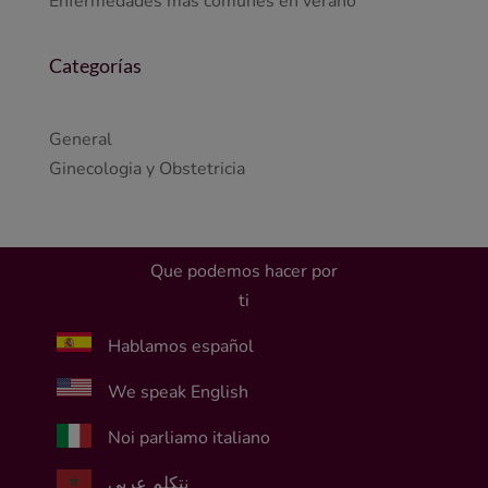
Enfermedades más comunes en verano
Categorías
General
Ginecologia y Obstetricia
Que podemos hacer por
ti
Hablamos español
We speak English
Noi parliamo italiano
نتكلم عربي