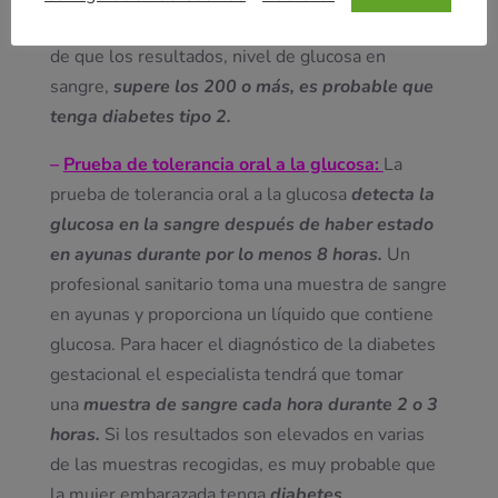
tolerancia oral a la glucosa en ayunas. En el caso
de que los resultados, nivel de glucosa en
sangre,
supere los 200 o más, es probable que
tenga diabetes tipo 2.
–
Prueba de tolerancia oral a la glucosa:
La
prueba de tolerancia oral a la glucosa
detecta la
glucosa en la sangre después de haber estado
en ayunas durante por lo menos 8 horas.
Un
profesional sanitario toma una muestra de sangre
en ayunas y proporciona un líquido que contiene
glucosa. Para hacer el diagnóstico de la diabetes
gestacional el especialista tendrá que tomar
una
muestra de sangre cada hora durante 2 o 3
horas.
Si los resultados son elevados en varias
de las muestras recogidas, es muy probable que
la mujer embarazada tenga
diabetes