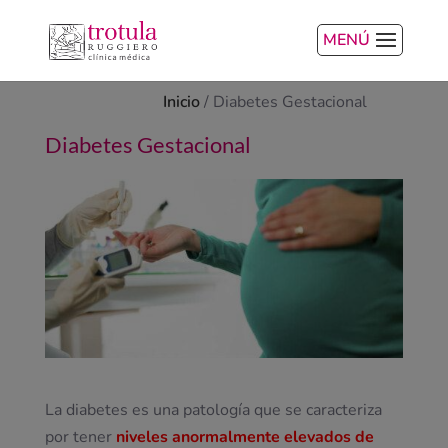
MENÚ
Inicio
/
Diabetes Gestacional
Diabetes Gestacional
La diabetes es una patología que se caracteriza
por tener
niveles anormalmente elevados de