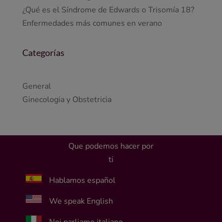
¿Qué es el Síndrome de Edwards o Trisomía 18?
Enfermedades más comunes en verano
Categorías
General
Ginecologia y Obstetricia
Que podemos hacer por
ti
Hablamos español
We speak English
Noi parliamo italiano