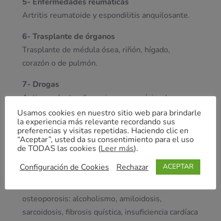
5- Enfermedades reumáticas
Artritis reumatoide y espondilitis anquilosante.
6- Trasplante de órganos
Trasplante de médula ósea, riñón, hígado,
corazón o de pulmón.
7- Drogas
Anticoagulantes (heparina y cumarínicos),
anticomiciales (antiepilépticos), ciclosporina y
Usamos cookies en nuestro sitio web para brindarle
la experiencia más relevante recordando sus
tacrolimus, drogas citotóxicas, glucocorticoides y
preferencias y visitas repetidas. Haciendo clic en
ACTH (corticotropina), agonistas de la hormona
“Aceptar”, usted da su consentimiento para el uso
de TODAS las cookies (
Leer más
).
liberadora de gonadotropinas o metrotexate.
Configuración de Cookies
Rechazar
ACEPTAR
8- Otros factores
Existen otros factores que pueden provocar la
osteoporosis: alcoholismo, amiloidosis,
sarcoidosis, fibrosis quística, insuficiencia cardíaca