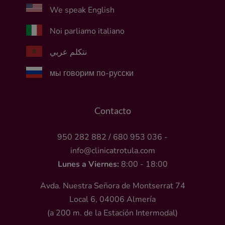
We speak English
Noi parliamo italiano
نتكلم عربي
мы говорим по-русски
Contacto
950 282 882
/
680 953 036
-
info@clinicatrotula.com
Lunes a Viernes:
8:00 - 18:00
Avda. Nuestra Señora de Montserrat 74
Local 6, 04006 Almería
(a 200 m. de la Estación Intermodal)