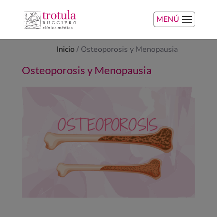
MENÚ
Inicio
/
Osteoporosis y Menopausia
Osteoporosis y Menopausia