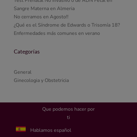
Test Prenatal No Invasivo o de ADN Fetal en
Sangre Materna en Almeria
No cerramos en Agosto!!
¿Qué es el Síndrome de Edwards o Trisomía 18?
Enfermedades más comunes en verano
Categorías
General
Ginecologia y Obstetricia
Que podemos hacer por
ti
Hablamos español