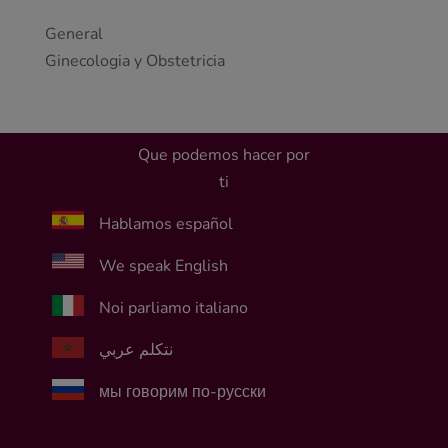
General
Ginecologia y Obstetricia
Que podemos hacer por
ti
Hablamos español
We speak English
Noi parliamo italiano
نتكلم عربي
мы говорим по-русски