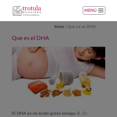
MENÚ
Inicio
/
Que es el DHA
Que es el DHA
El DHA es un ácido graso omega-3 .
Es