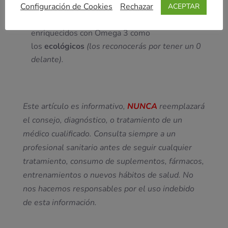
una dieta vegetariana o vegana.
Configuración de Cookies
Rechazar
ACEPTAR
Huevos,
especialmente aquellos que son
enriquecidos con Omega 3 como
los
ecológicos
(los reconocerás por tener un 0
delante).
Este artículo es informativo,
NUNCA
reemplazará
el consejo, diagnóstico, o tratamiento de un
médico cualificado. Consulta siempre a un
profesional sanitario antes de seguir cualquier
tratamiento, consumo de suplementos, fármacos,
entrenamientos o nuevos hábitos de salud. No
nos hacemos responsables por el uso indebido
de esta información.