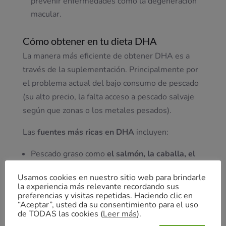
prevenir enfermedades como la degeneración
macular.
Cómo obtener en tu dieta DHA
La manera más eficiente de obtener DHA es a
través de la suplementación. Principalmente por
el problema actual del bajo consumo de pescado
(su alto precio, la falta acceso a pescado salvaje
según que zonas o los metales pesados).
Las
fuentes más ricas en DHA
incluyen:
Pescado graso como
el salmón, la caballa, el
atún rojo y las sardinas.
Usamos cookies en nuestro sitio web para brindarle
Mariscos de todos los tipos, incluyendo
la experiencia más relevante recordando sus
mejillones y ostras.
preferencias y visitas repetidas. Haciendo clic en
“Aceptar”, usted da su consentimiento para el uso
Ciertas algas son una excelente fuente de
de TODAS las cookies (
Leer más
).
DHA, especialmente para aquellos que siguen