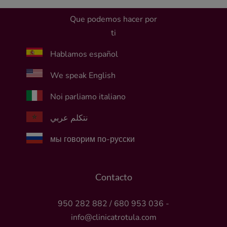
Que podemos hacer por
ti
Hablamos español
We speak English
Noi parliamo italiano
نتكلم عربي
мы говорим по-русски
Contacto
950 282 882
/
680 953 036
-
info@clinicatrotula.com