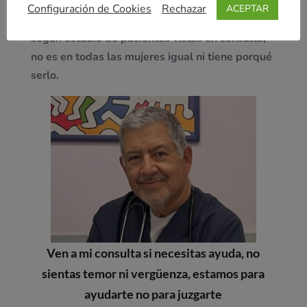
Configuración de Cookies
Rechazar
ACEPTAR
Importante:
recordar que esto está escrito
según estudio de pacientes vistas en consulta,
no es en todas las mujeres igual ni tiene porqué
serlo.
Ven a mi consulta si necesitas ayuda, no
sientas temor ni vergüenza, estamos para
ayudarte no para juzgarte