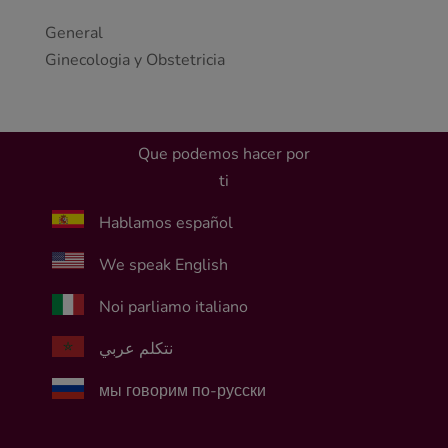
General
Ginecologia y Obstetricia
Que podemos hacer por
ti
Hablamos español
We speak English
Noi parliamo italiano
نتكلم عربي
мы говорим по-русски