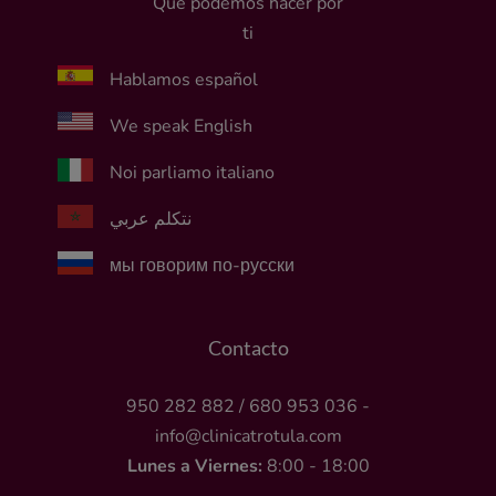
Que podemos hacer por
ti
Hablamos español
We speak English
Noi parliamo italiano
نتكلم عربي
мы говорим по-русски
Contacto
950 282 882
/
680 953 036
-
info@clinicatrotula.com
Lunes a Viernes:
8:00 - 18:00