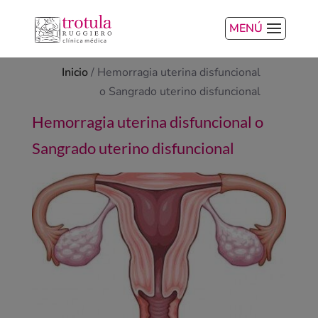
MENÚ
Inicio
/
Hemorragia uterina disfuncional
o Sangrado uterino disfuncional
Hemorragia uterina disfuncional o
Sangrado uterino disfuncional