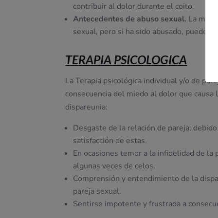
contribuir al dolor durante el coito.
Antecedentes de abuso sexual.
La mayor
sexual, pero si ha sido abusado, puede 
TERAPIA PSICOLOGICA
La Terapia psicológica individual y/o de pare
consecuencia del miedo al dolor que causa l
dispareunia:
Desgaste de la relación de pareja; debido 
satisfacción de estas.
En ocasiones temor a la infidelidad de la
algunas veces de celos.
Comprensión y entendimiento de la dispar
pareja sexual.
Sentirse impotente y frustrada a consecue