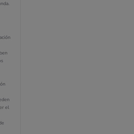
unda.
.
cación
iben
os
ión
ueden
er el
de