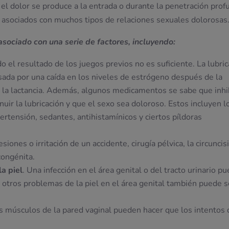
 el dolor se produce a la entrada o durante la penetración prof
 asociados con muchos tipos de relaciones sexuales dolorosas
sociado con una serie de factores, incluyendo:
o el resultado de los juegos previos no es suficiente. La lubri
ada por una caída en los niveles de estrógeno después de la
 la lactancia. Además, algunos medicamentos se sabe que inh
nuir la lubricación y que el sexo sea doloroso. Estos incluyen l
rtensión, sedantes, antihistamínicos y ciertos píldoras
lesiones o irritación de un accidente, cirugía pélvica, la circuncis
congénita.
a piel
. Una infección en el área genital o del tracto urinario p
u otros problemas de la piel en el área genital también puede s
s músculos de la pared vaginal pueden hacer que los intentos 