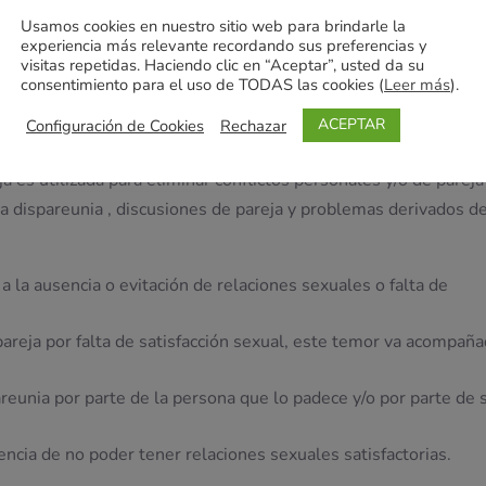
Usamos cookies en nuestro sitio web para brindarle la
ía de las mujeres con dispareunia no tienen un historial de ab
experiencia más relevante recordando sus preferencias y
visitas repetidas. Haciendo clic en “Aceptar”, usted da su
desempeñar un papel importante.
consentimiento para el uso de TODAS las cookies (
Leer más
).
ACEPTAR
Configuración de Cookies
Rechazar
ja es utilizada para eliminar conflictos personales y/o de pareja
a dispareunia , discusiones de pareja y problemas derivados de
a la ausencia o evitación de relaciones sexuales o falta de
 pareja por falta de satisfacción sexual, este temor va acompañ
eunia por parte de la persona que lo padece y/o por parte de 
ncia de no poder tener relaciones sexuales satisfactorias.