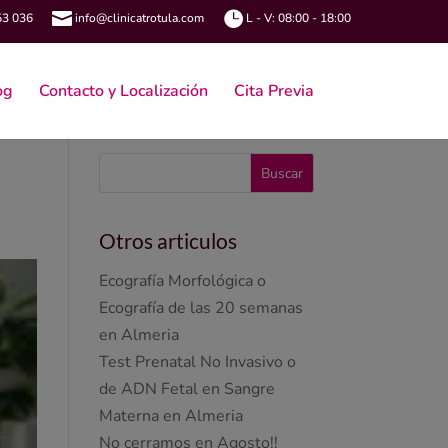


53 036
info@clinicatrotula.com
L - V: 08:00 - 18:00
og
Contacto y Localización
Cita Previa
Otros articulos
Ecografía Morfológica o
Ecografía de las 20 semanas
en Almeria
Test Prenatal No Invasivo o
de ADN Fetal en Sangre
Materna en Almeria
No cerramos en Agosto!!