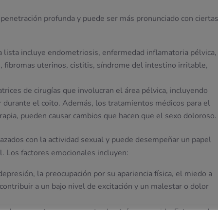
a penetración profunda y puede ser más pronunciado con cierta
La lista incluye endometriosis, enfermedad inflamatoria pélvica,
 fibromas uterinos, cistitis, síndrome del intestino irritable,
atrices de cirugías que involucran el área pélvica, incluyendo
r durante el coito. Además, los tratamientos médicos para el
terapia, pueden causar cambios que hacen que el sexo doloroso.
zados con la actividad sexual y puede desempeñar un papel
l. Los factores emocionales incluyen:
 depresión, la preocupación por su apariencia física, el miedo a
ontribuir a un bajo nivel de excitación y un malestar o dolor
ienden a apretar en respuesta al estrés en su vida. Esto puede