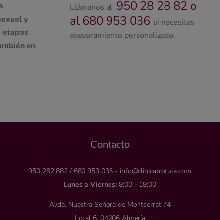
950 28 28 82 o
s
Llámanos al
al 680 953 036
sexual y
si necesitas
s etapas
asesoramiento personalizado.
también en
Contacto
950 282 882
/
680 953 036
-
info@clinicatrotula.com
Lunes a Viernes:
8:00 - 18:00
Avda. Nuestra Señora de Montserrat 74
Local 6, 04006 Almería