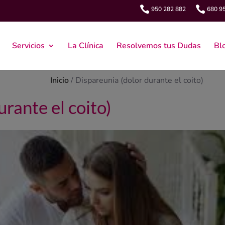


950 282 882
680 9
Servicios
La Clínica
Resolvemos tus Dudas
Bl
Inicio
/
Dispareunia (dolor durante el coito)
rante el coito)