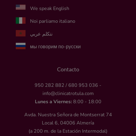
We speak English
Noi parliamo italiano
نتكلم عربي
мы говорим по-русски
Contacto
950 282 882
/
680 953 036
-
info@clinicatrotula.com
Lunes a Viernes:
8:00 - 18:00
Avda. Nuestra Señora de Montserrat 74
Local 6, 04006 Almería
(a 200 m. de la Estación Intermodal)