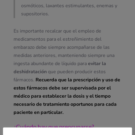
osmóticos, laxantes estimulantes, enemas y
supositorios.
Es importante recalcar que el empleo de
medicamentos para el estreñimiento del
embarazo debe siempre acompañarse de las
medidas anteriores, manteniendo siempre una
ingesta abundante de líquido para
evitar la
deshidratación
que pueden producir estos
fármacos.
Recuerda que la prescripción y uso de
estos fármacos debe ser supervisada por el
médico para establecer la dosis y el tiempo
necesario de tratamiento oportunos para cada
paciente en particular.
¿Cuándo hay que preocuparse?