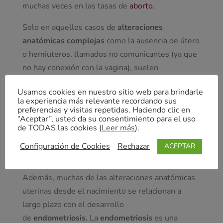
muchas veces en las
tasas de
aborto.
Solo en aquellos casos de
alteraciones
anatómicas complejas
como la ausencia de útero
o hemiuteros, llamados no comunicantes (ya que
no hay conexión con la vagina), suelen
manifestarse como síntoma la
«ausencia de
Usamos cookies en nuestro sitio web para brindarle
menstruación»
durante la pubertad.
la experiencia más relevante recordando sus
preferencias y visitas repetidas. Haciendo clic en
En el caso del útero septado también está
“Aceptar”, usted da su consentimiento para el uso
de TODAS las cookies (
Leer más
).
asociado a
mayores complicaciones durante el
embarazo
(abortos tardíos, partos prematuros
Configuración de Cookies
Rechazar
ACEPTAR
malposiciones fetales…).
Además, muchas de las alteraciones anatómicas
uterinas desde el nacimiento se relacionan a
largo plazo con el desarrollo
de
endometriosis.
La
endometriosis
es una