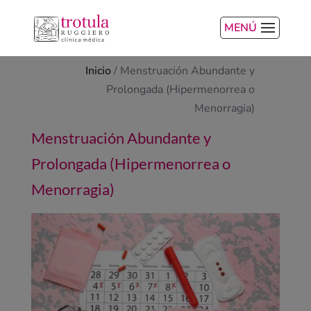
MENÚ
Inicio
/
Menstruación Abundante y
Prolongada (Hipermenorrea o
Menorragia)
Menstruación Abundante y
Prolongada (Hipermenorrea o
Menorragia)