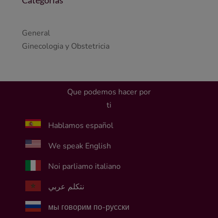
Categorías
General
Ginecologia y Obstetricia
Que podemos hacer por
ti
Hablamos español
We speak English
Noi parliamo italiano
نتكلم عربي
мы говорим по-русски