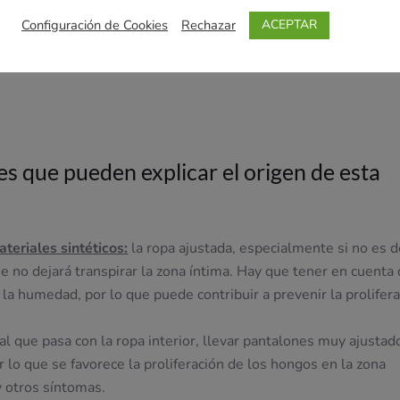
ACEPTAR
Configuración de Cookies
Rechazar
sequedad vaginal
, pueden causar alteraciones en la mucosa vag
 picor en la zona íntima, así como otras molestias como dolor
es que pueden explicar el origen de esta
teriales sintéticos:
la ropa ajustada, especialmente si no es 
 no dejará transpirar la zona íntima. Hay que tener en cuenta
 la humedad, por lo que puede contribuir a prevenir la prolifer
ual que pasa con la ropa interior, llevar pantalones muy ajustad
lo que se favorece la proliferación de los hongos en la zona
 otros síntomas.