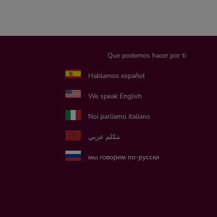
Que podemos hacer por ti
Hablamos español
We speak English
Noi parliamo italiano
نتكلم عربي
мы говорим по-русски