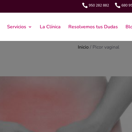


950 282 882
680 9
Servicios
La Clínica
Resolvemos tus Dudas
Bl
Inicio
/
Picor vaginal