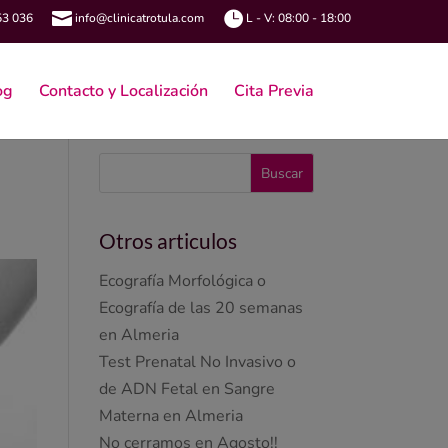


53 036
info@clinicatrotula.com
L - V: 08:00 - 18:00
og
Contacto y Localización
Cita Previa
Otros articulos
Ecografía Morfológica o
Ecografía de las 20 semanas
en Almeria
Test Prenatal No Invasivo o
de ADN Fetal en Sangre
Materna en Almeria
No cerramos en Agosto!!