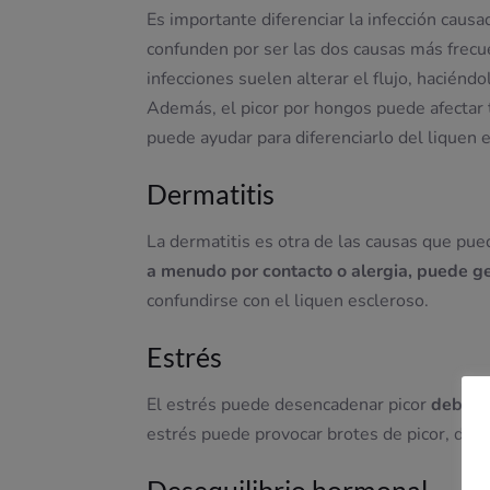
Es importante diferenciar la infección caus
confunden por ser las dos causas más frecu
infecciones suelen alterar el flujo, hacién
Además, el picor por hongos puede afectar t
puede ayudar para diferenciarlo del liquen 
Dermatitis
La dermatitis es otra de las causas que pue
a menudo por contacto o alergia, puede ge
confundirse con el liquen escleroso.
Estrés
El estrés puede desencadenar picor
debido 
estrés puede provocar brotes de picor, debid