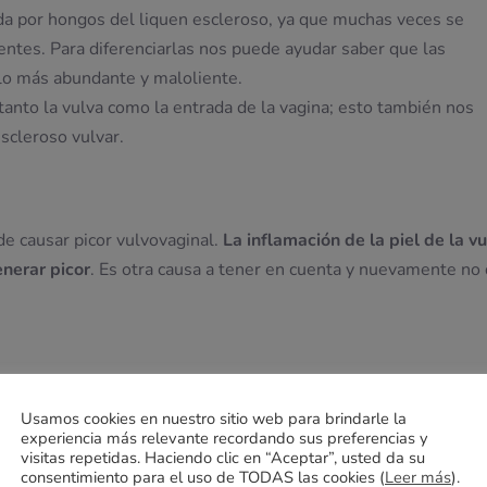
ada por hongos del liquen escleroso, ya que muchas veces se
entes. Para diferenciarlas nos puede ayudar saber que las
dolo más abundante y maloliente.
anto la vulva como la entrada de la vagina; esto también nos
escleroso vulvar.
de causar picor vulvovaginal.
La inflamación de la piel de la vu
nerar picor
. Es otra causa a tener en cuenta y nuevamente no
a alteraciones en la flora vaginal
. En casos de liquen escleros
Usamos cookies en nuestro sitio web para brindarle la
o a la reacción inflamatoria asociada.
experiencia más relevante recordando sus preferencias y
visitas repetidas. Haciendo clic en “Aceptar”, usted da su
consentimiento para el uso de TODAS las cookies (
Leer más
).