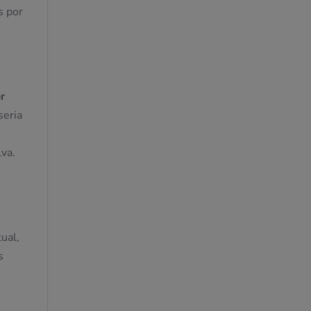
s por
r
seria
lva.
ual,
s