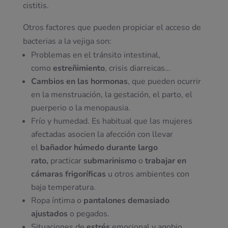
cistitis.
Otros factores que pueden propiciar el acceso de
bacterias a la vejiga son:
Problemas en el tránsito intestinal,
como
estreñimiento
, crisis diarreicas…
Cambios en las hormonas
, que pueden ocurrir
en la menstruación, la gestación, el parto, el
puerperio o la menopausia.
Frío y humedad. Es habitual que las mujeres
afectadas asocien la afección con llevar
el
bañador húmedo
durante largo
rato,
practicar
submarinismo
o
trabajar en
cámaras frigoríficas
u otros ambientes con
baja temperatura.
Ropa íntima o
pantalones demasiado
ajustados
o pegados.
Situaciones de
estrés
emocional y agobio,