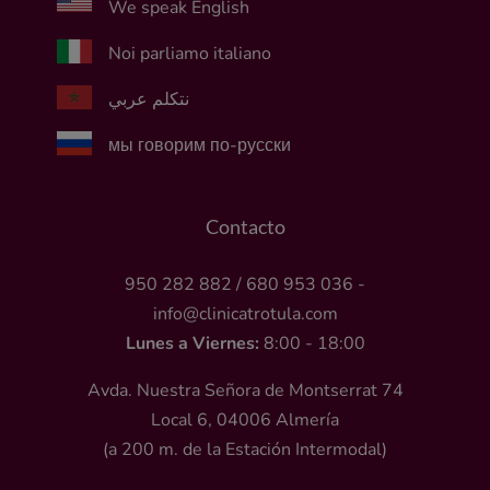
We speak English
Noi parliamo italiano
نتكلم عربي
мы говорим по-русски
Contacto
950 282 882
/
680 953 036
-
info@clinicatrotula.com
Lunes a Viernes:
8:00 - 18:00
Avda. Nuestra Señora de Montserrat 74
Local 6, 04006 Almería
(a 200 m. de la Estación Intermodal)