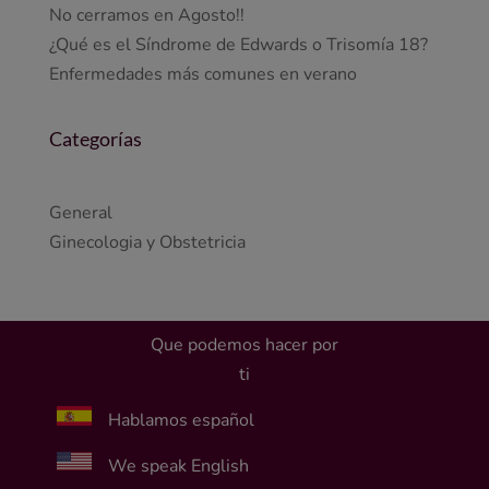
No cerramos en Agosto!!
¿Qué es el Síndrome de Edwards o Trisomía 18?
Enfermedades más comunes en verano
Categorías
General
Ginecologia y Obstetricia
Que podemos hacer por
ti
Hablamos español
We speak English