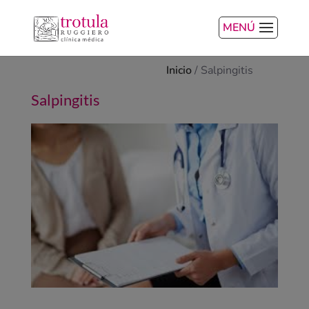
MENÚ
Inicio
/
Salpingitis
Salpingitis